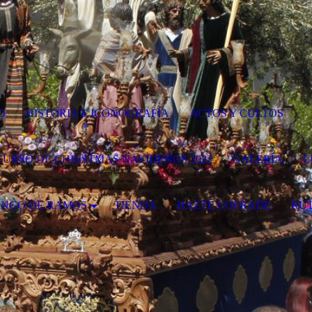
IO
HISTORIA E ICONOGRAFÍA
ACTOS Y CULTOS
URSO DE CHRISTMAS NAVIDEÑOS 2022
GALERÍA
C
INGO DE RAMOS
TIENDA
HAZTE COFRADE
RUT