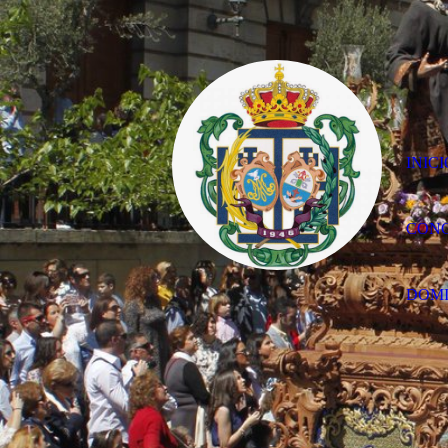
INIC
CONC
DOM